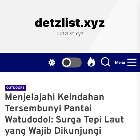
Skip
to
the
detzlist.xyz
content
detzlist.xyz
Menu
OUTDOORS
Menjelajahi Keindahan
Tersembunyi Pantai
Watudodol: Surga Tepi Laut
yang Wajib Dikunjungi