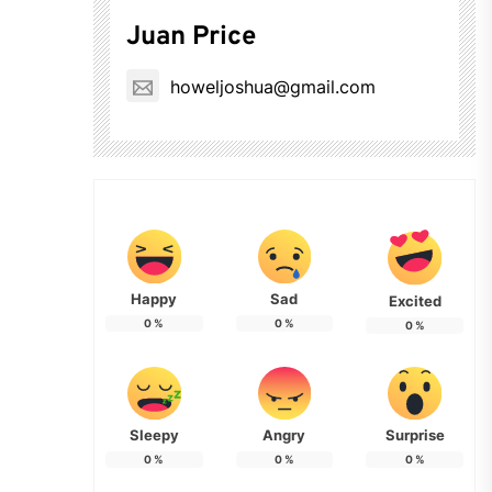
Juan Price
howeljoshua@gmail.com
Happy
Sad
Excited
0
%
0
%
0
%
Sleepy
Angry
Surprise
0
%
0
%
0
%